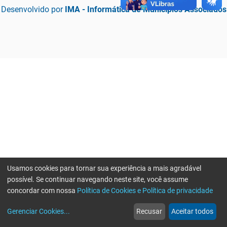
Desenvolvido por
IMA - Informática de Municípios Associados
Usamos cookies para tornar sua experiência a mais agradável
possível. Se continuar navegando neste site, você assume
concordar com nossa
Política de Cookies e Política de privacidade
home
build_circle
event
web
more_horiz
Erro ao enviar informações, por favor tente novamente
Gerenciar Cookies
...
Recusar
Aceitar todos
Início
Serviços
Eventos
Notícias
Mais