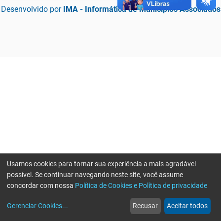
Desenvolvido por
IMA - Informática de Municípios Associados
Usamos cookies para tornar sua experiência a mais agradável
possível. Se continuar navegando neste site, você assume
concordar com nossa
Política de Cookies e Política de privacidade
home
build_circle
event
web
more_horiz
Erro ao enviar informações, por favor tente novamente
Gerenciar Cookies
...
Recusar
Aceitar todos
Início
Serviços
Eventos
Notícias
Mais