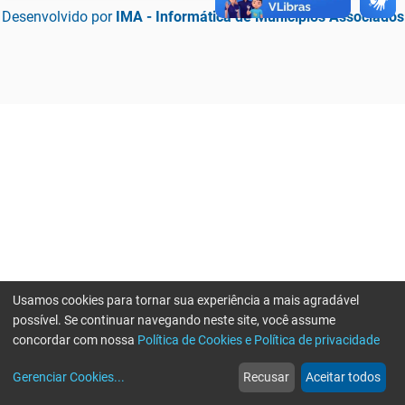
Desenvolvido por
IMA - Informática de Municípios Associados
Usamos cookies para tornar sua experiência a mais agradável
possível. Se continuar navegando neste site, você assume
concordar com nossa
Política de Cookies e Política de privacidade
home
build_circle
event
web
more_horiz
Erro ao enviar informações, por favor tente novamente
Gerenciar Cookies
...
Recusar
Aceitar todos
Início
Serviços
Eventos
Notícias
Mais