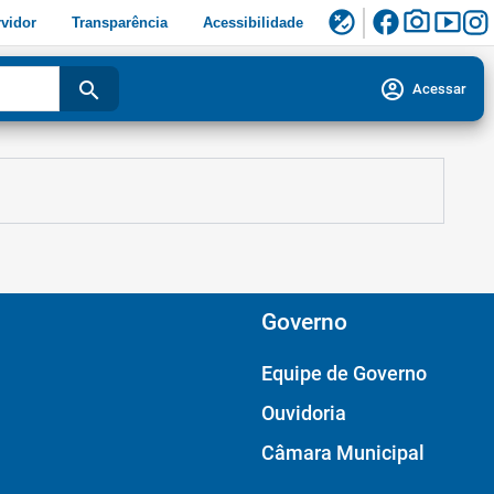
facebook
photo_camera
smart_display
flaky
vidor
Transparência
Acessibilidade
account_circle
search
Acessar
Governo
Equipe de Governo
Ouvidoria
Câmara Municipal