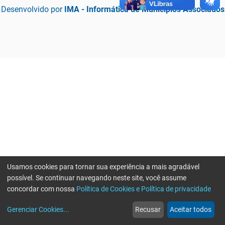
Desenvolvido por
IMA - Informática de Municípios Associados
Usamos cookies para tornar sua experiência a mais agradável
possível. Se continuar navegando neste site, você assume
concordar com nossa
Política de Cookies e Política de privacidade
home
build_circle
event
web
more_horiz
Erro ao enviar informações, por favor tente novamente
Gerenciar Cookies
...
Recusar
Aceitar todos
Início
Serviços
Eventos
Notícias
Mais