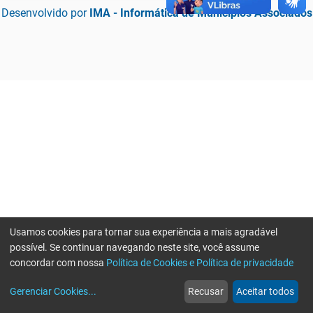
Desenvolvido por
IMA - Informática de Municípios Associados
Usamos cookies para tornar sua experiência a mais agradável
possível. Se continuar navegando neste site, você assume
concordar com nossa
Política de Cookies e Política de privacidade
home
build_circle
event
web
more_horiz
Erro ao enviar informações, por favor tente novamente
Gerenciar Cookies
...
Recusar
Aceitar todos
Início
Serviços
Eventos
Notícias
Mais