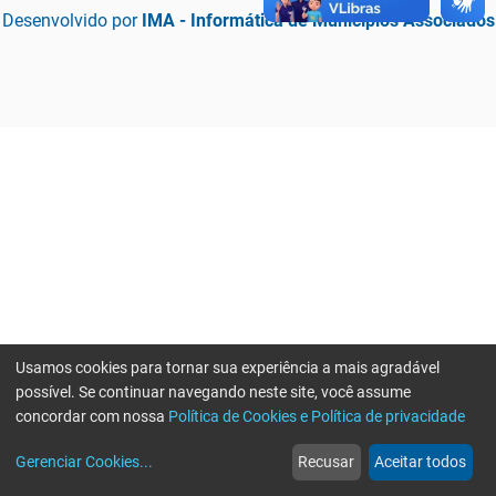
Desenvolvido por
IMA - Informática de Municípios Associados
Usamos cookies para tornar sua experiência a mais agradável
possível. Se continuar navegando neste site, você assume
concordar com nossa
Política de Cookies e Política de privacidade
home
build_circle
event
web
more_horiz
Erro ao enviar informações, por favor tente novamente
Gerenciar Cookies
...
Recusar
Aceitar todos
Início
Serviços
Eventos
Notícias
Mais