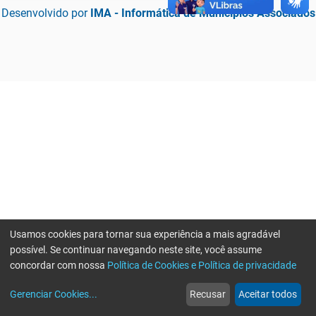
Desenvolvido por
IMA - Informática de Municípios Associados
Usamos cookies para tornar sua experiência a mais agradável
possível. Se continuar navegando neste site, você assume
concordar com nossa
Política de Cookies e Política de privacidade
home
build_circle
event
web
more_horiz
Erro ao enviar informações, por favor tente novamente
Gerenciar Cookies
...
Recusar
Aceitar todos
Início
Serviços
Eventos
Notícias
Mais