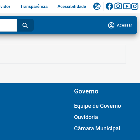
facebook
photo_camera
smart_display
flaky
vidor
Transparência
Acessibilidade
account_circle
search
Acessar
Governo
Equipe de Governo
Ouvidoria
Câmara Municipal