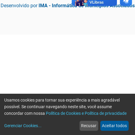
Desenvolvido por
IMA - Informática de Municípios Associados
Usamos cookies para tornar sua experiência a mais agradável
possível. Se continuar navegando neste site, você assume
concordar com nossa
Política de Cookies e Política de privacidade
home
build_circle
event
web
more_horiz
Erro ao enviar informações, por favor tente novamente
Gerenciar Cookies
...
Recusar
Aceitar todos
Início
Serviços
Eventos
Notícias
Mais