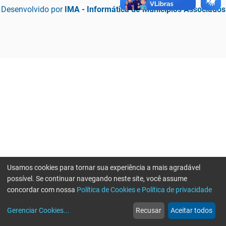
Desenvolvido por
IMA - Informática de Municípios Associados
Usamos cookies para tornar sua experiência a mais agradável
possível. Se continuar navegando neste site, você assume
concordar com nossa
Política de Cookies e Política de privacidade
home
build_circle
event
web
more_horiz
Erro ao enviar informações, por favor tente novamente
Gerenciar Cookies
...
Recusar
Aceitar todos
Início
Serviços
Eventos
Notícias
Mais