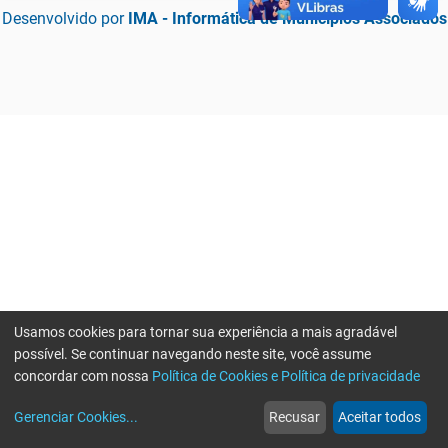
Desenvolvido por
IMA - Informática de Municípios Associados
Usamos cookies para tornar sua experiência a mais agradável
possível. Se continuar navegando neste site, você assume
concordar com nossa
Política de Cookies e Política de privacidade
home
build_circle
event
web
more_horiz
Erro ao enviar informações, por favor tente novamente
Gerenciar Cookies
...
Recusar
Aceitar todos
Início
Serviços
Eventos
Notícias
Mais