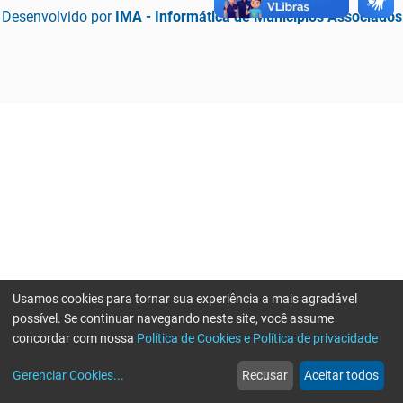
Desenvolvido por
IMA - Informática de Municípios Associados
Usamos cookies para tornar sua experiência a mais agradável
possível. Se continuar navegando neste site, você assume
concordar com nossa
Política de Cookies e Política de privacidade
home
build_circle
event
web
more_horiz
Erro ao enviar informações, por favor tente novamente
Gerenciar Cookies
...
Recusar
Aceitar todos
Início
Serviços
Eventos
Notícias
Mais