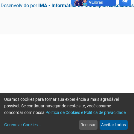
Desenvolvido por
IMA - Informática de Municípios Associados
Usamos cookies para tornar sua experiência a mais agradável
possível. Se continuar navegando neste site, você assume
concordar com nossa
Política de Cookies e Política de privacidade
home
build_circle
event
web
more_horiz
Erro ao enviar informações, por favor tente novamente
Gerenciar Cookies
...
Recusar
Aceitar todos
Início
Serviços
Eventos
Notícias
Mais