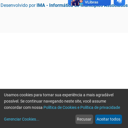
Desenvolvido por
IMA - Informática de Municípios Associados
Usamos cookies para tornar sua experiência a mais agradável
possível. Se continuar navegando neste site, você assume
concordar com nossa
Política de Cookies e Política de privacidade
home
build_circle
event
web
more_horiz
Erro ao enviar informações, por favor tente novamente
Gerenciar Cookies
...
Recusar
Aceitar todos
Início
Serviços
Eventos
Notícias
Mais