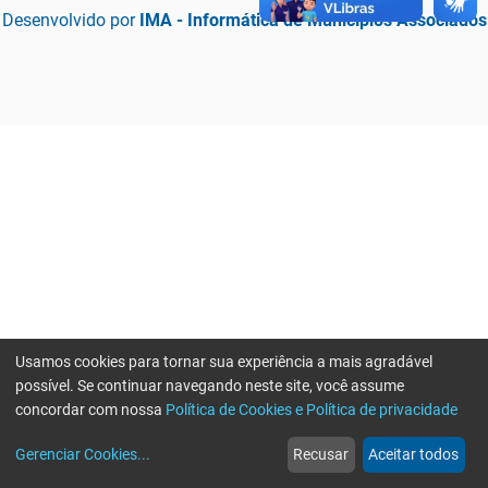
Desenvolvido por
IMA - Informática de Municípios Associados
Usamos cookies para tornar sua experiência a mais agradável
possível. Se continuar navegando neste site, você assume
concordar com nossa
Política de Cookies e Política de privacidade
home
build_circle
event
web
more_horiz
Erro ao enviar informações, por favor tente novamente
Gerenciar Cookies
...
Recusar
Aceitar todos
Início
Serviços
Eventos
Notícias
Mais