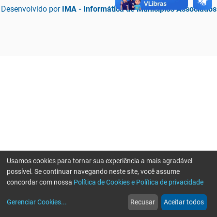
Desenvolvido por
IMA - Informática de Municípios Associados
Usamos cookies para tornar sua experiência a mais agradável
possível. Se continuar navegando neste site, você assume
concordar com nossa
Política de Cookies e Política de privacidade
home
build_circle
event
web
more_horiz
Erro ao enviar informações, por favor tente novamente
Gerenciar Cookies
...
Recusar
Aceitar todos
Início
Serviços
Eventos
Notícias
Mais