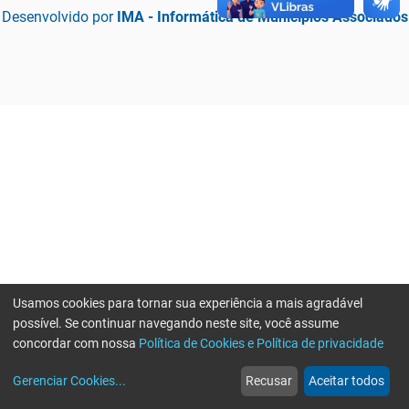
Desenvolvido por
IMA - Informática de Municípios Associados
Usamos cookies para tornar sua experiência a mais agradável
possível. Se continuar navegando neste site, você assume
concordar com nossa
Política de Cookies e Política de privacidade
home
build_circle
event
web
more_horiz
Erro ao enviar informações, por favor tente novamente
Gerenciar Cookies
...
Recusar
Aceitar todos
Início
Serviços
Eventos
Notícias
Mais