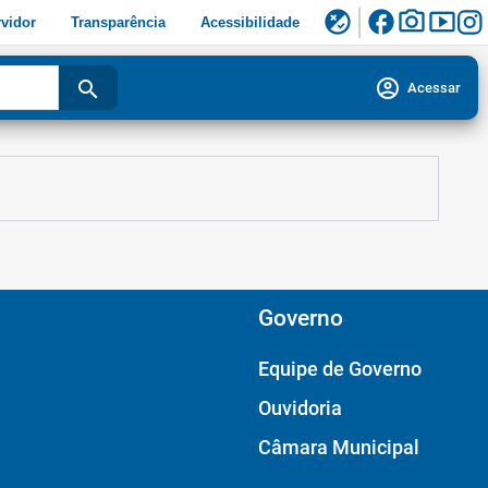
facebook
photo_camera
smart_display
flaky
vidor
Transparência
Acessibilidade
account_circle
search
Acessar
Governo
Equipe de Governo
Ouvidoria
Câmara Municipal