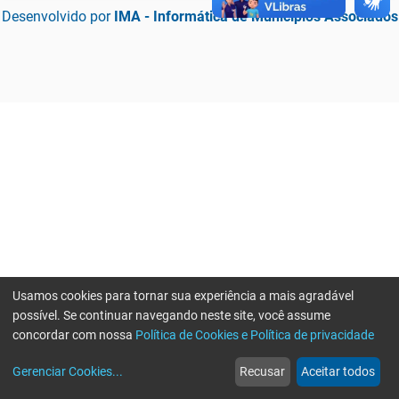
Desenvolvido por
IMA - Informática de Municípios Associados
Usamos cookies para tornar sua experiência a mais agradável
possível. Se continuar navegando neste site, você assume
concordar com nossa
Política de Cookies e Política de privacidade
home
build_circle
event
web
more_horiz
Erro ao enviar informações, por favor tente novamente
Gerenciar Cookies
...
Recusar
Aceitar todos
Início
Serviços
Eventos
Notícias
Mais