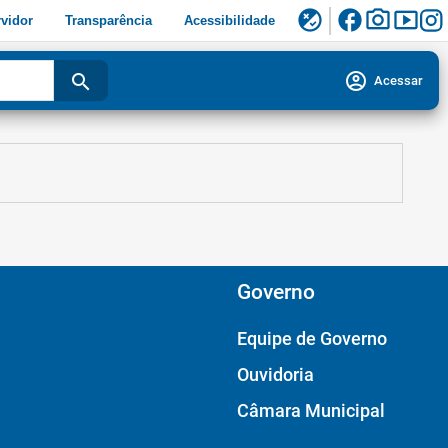
facebook
photo_camera
smart_display
flaky
vidor
Transparência
Acessibilidade
account_circle
search
Acessar
Governo
Equipe de Governo
Ouvidoria
Câmara Municipal