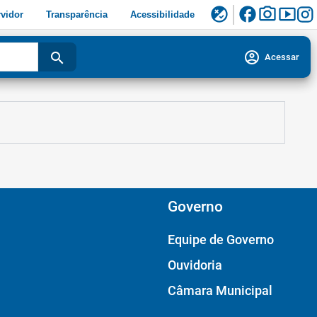
facebook
photo_camera
smart_display
flaky
vidor
Transparência
Acessibilidade
account_circle
search
Acessar
Governo
Equipe de Governo
Ouvidoria
Câmara Municipal