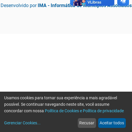
Desenvolvido por
IMA - Informática de Municípios Associados
Usamos cookies para tornar sua experiência a mais agradável
possível. Se continuar navegando neste site, você assume
concordar com nossa
Política de Cookies e Política de privacidade
home
build_circle
event
web
more_horiz
Erro ao enviar informações, por favor tente novamente
Gerenciar Cookies
...
Recusar
Aceitar todos
Início
Serviços
Eventos
Notícias
Mais