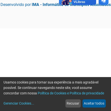
Desenvolvido por
IMA - Informática de Municípios Associados
Usamos cookies para tornar sua experiência a mais agradável
possível. Se continuar navegando neste site, você assume
concordar com nossa
Política de Cookies e Política de privacidade
home
build_circle
event
web
more_horiz
Erro ao enviar informações, por favor tente novamente
Gerenciar Cookies
...
Recusar
Aceitar todos
Início
Serviços
Eventos
Notícias
Mais