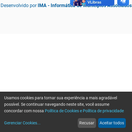
Desenvolvido por
IMA - Informática de Municípios Associados
Usamos cookies para tornar sua experiência a mais agradável
possível. Se continuar navegando neste site, você assume
concordar com nossa
Política de Cookies e Política de privacidade
home
build_circle
event
web
more_horiz
Erro ao enviar informações, por favor tente novamente
Gerenciar Cookies
...
Recusar
Aceitar todos
Início
Serviços
Eventos
Notícias
Mais