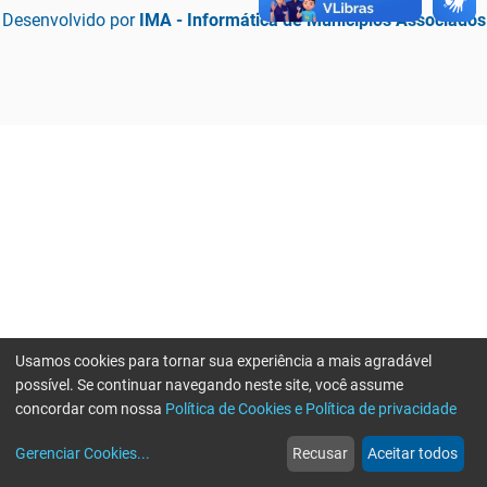
Desenvolvido por
IMA - Informática de Municípios Associados
Usamos cookies para tornar sua experiência a mais agradável
possível. Se continuar navegando neste site, você assume
concordar com nossa
Política de Cookies e Política de privacidade
home
build_circle
event
web
more_horiz
Erro ao enviar informações, por favor tente novamente
Gerenciar Cookies
...
Recusar
Aceitar todos
Início
Serviços
Eventos
Notícias
Mais