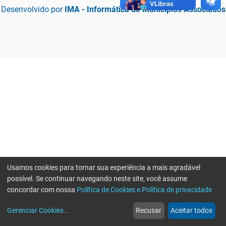
Desenvolvido por
IMA - Informática de Municípios Associados
Usamos cookies para tornar sua experiência a mais agradável
possível. Se continuar navegando neste site, você assume
concordar com nossa
Política de Cookies e Política de privacidade
home
build_circle
event
web
more_horiz
Erro ao enviar informações, por favor tente novamente
Gerenciar Cookies
...
Recusar
Aceitar todos
Início
Serviços
Eventos
Notícias
Mais