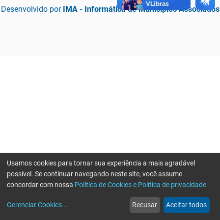
Desenvolvido por
IMA - Informática de Municípios Associados
Usamos cookies para tornar sua experiência a mais agradável
possível. Se continuar navegando neste site, você assume
concordar com nossa
Política de Cookies e Política de privacidade
home
build_circle
event
web
more_horiz
Erro ao enviar informações, por favor tente novamente
Gerenciar Cookies
...
Recusar
Aceitar todos
Início
Serviços
Eventos
Notícias
Mais