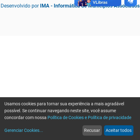
Desenvolvido por
IMA - Informática de Municípios Associados
Usamos cookies para tornar sua experiência a mais agradável
possível. Se continuar navegando neste site, você assume
concordar com nossa
Política de Cookies e Política de privacidade
home
build_circle
event
web
more_horiz
Erro ao enviar informações, por favor tente novamente
Gerenciar Cookies
...
Recusar
Aceitar todos
Início
Serviços
Eventos
Notícias
Mais