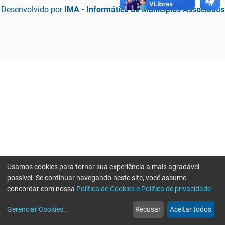
Desenvolvido por
IMA - Informática de Municípios Associados
Usamos cookies para tornar sua experiência a mais agradável
possível. Se continuar navegando neste site, você assume
concordar com nossa
Política de Cookies e Política de privacidade
home
build_circle
event
web
more_horiz
Erro ao enviar informações, por favor tente novamente
Gerenciar Cookies
...
Recusar
Aceitar todos
Início
Serviços
Eventos
Notícias
Mais