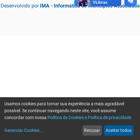
Desenvolvido por
IMA - Informática de Municípios Associados
Usamos cookies para tornar sua experiência a mais agradável
possível. Se continuar navegando neste site, você assume
concordar com nossa
Política de Cookies e Política de privacidade
home
build_circle
event
web
more_horiz
Erro ao enviar informações, por favor tente novamente
Gerenciar Cookies
...
Recusar
Aceitar todos
Início
Serviços
Eventos
Notícias
Mais