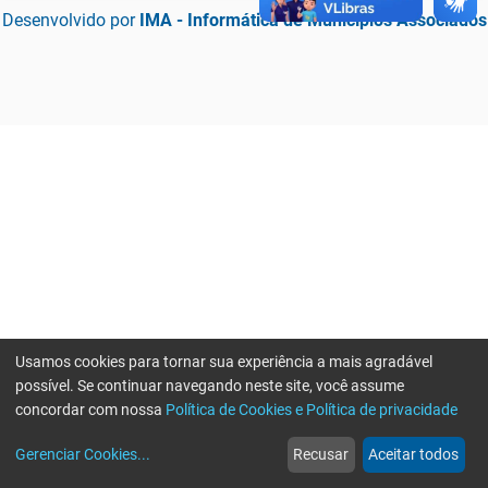
Desenvolvido por
IMA - Informática de Municípios Associados
Usamos cookies para tornar sua experiência a mais agradável
possível. Se continuar navegando neste site, você assume
concordar com nossa
Política de Cookies e Política de privacidade
home
build_circle
event
web
more_horiz
Erro ao enviar informações, por favor tente novamente
Gerenciar Cookies
...
Recusar
Aceitar todos
Início
Serviços
Eventos
Notícias
Mais