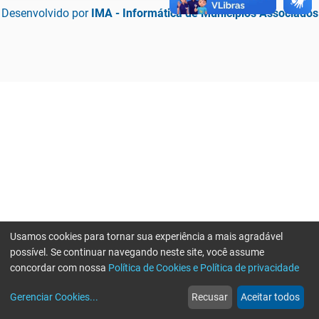
Desenvolvido por
IMA - Informática de Municípios Associados
Usamos cookies para tornar sua experiência a mais agradável
possível. Se continuar navegando neste site, você assume
concordar com nossa
Política de Cookies e Política de privacidade
home
build_circle
event
web
more_horiz
Erro ao enviar informações, por favor tente novamente
Gerenciar Cookies
...
Recusar
Aceitar todos
Início
Serviços
Eventos
Notícias
Mais