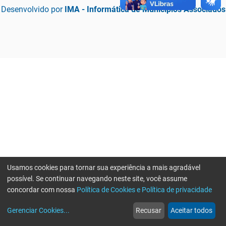
Desenvolvido por
IMA - Informática de Municípios Associados
Usamos cookies para tornar sua experiência a mais agradável
possível. Se continuar navegando neste site, você assume
concordar com nossa
Política de Cookies e Política de privacidade
home
build_circle
event
web
more_horiz
Erro ao enviar informações, por favor tente novamente
Gerenciar Cookies
...
Recusar
Aceitar todos
Início
Serviços
Eventos
Notícias
Mais