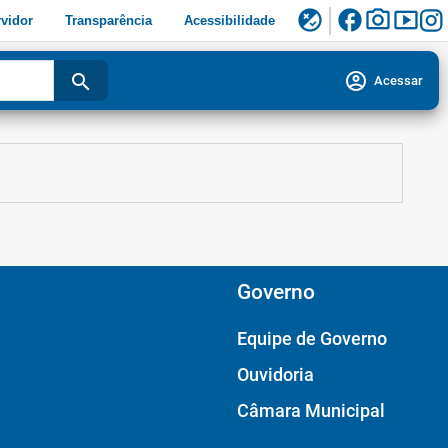
facebook
photo_camera
smart_display
flaky
vidor
Transparência
Acessibilidade
account_circle
search
Acessar
Governo
Equipe de Governo
Ouvidoria
Câmara Municipal