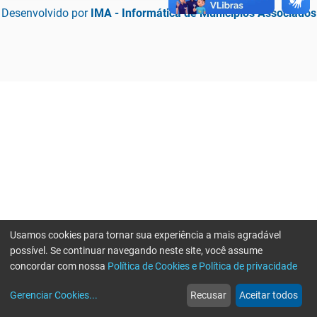
Desenvolvido por
IMA - Informática de Municípios Associados
Usamos cookies para tornar sua experiência a mais agradável
possível. Se continuar navegando neste site, você assume
concordar com nossa
Política de Cookies e Política de privacidade
home
build_circle
event
web
more_horiz
Erro ao enviar informações, por favor tente novamente
Gerenciar Cookies
...
Recusar
Aceitar todos
Início
Serviços
Eventos
Notícias
Mais