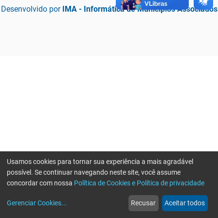
Desenvolvido por
IMA - Informática de Municípios Associados
Usamos cookies para tornar sua experiência a mais agradável
possível. Se continuar navegando neste site, você assume
concordar com nossa
Política de Cookies e Política de privacidade
home
build_circle
event
web
more_horiz
Erro ao enviar informações, por favor tente novamente
Gerenciar Cookies
...
Recusar
Aceitar todos
Início
Serviços
Eventos
Notícias
Mais