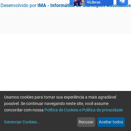
Desenvolvido por
IMA - Informática de Municípios Associados
Usamos cookies para tornar sua experiência a mais agradável
possível. Se continuar navegando neste site, você assume
concordar com nossa
Política de Cookies e Política de privacidade
home
build_circle
event
web
more_horiz
Erro ao enviar informações, por favor tente novamente
Gerenciar Cookies
...
Recusar
Aceitar todos
Início
Serviços
Eventos
Notícias
Mais