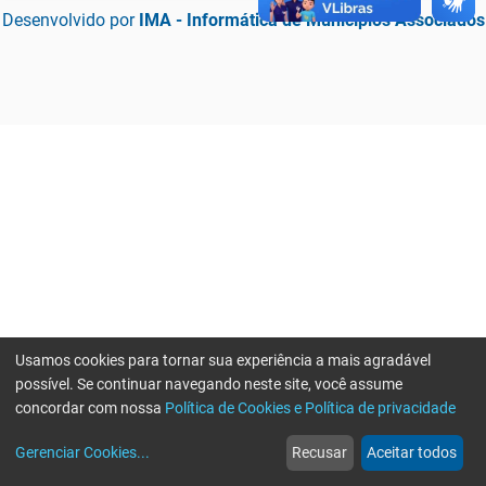
Desenvolvido por
IMA - Informática de Municípios Associados
Usamos cookies para tornar sua experiência a mais agradável
possível. Se continuar navegando neste site, você assume
concordar com nossa
Política de Cookies e Política de privacidade
home
build_circle
event
web
more_horiz
Erro ao enviar informações, por favor tente novamente
Gerenciar Cookies
...
Recusar
Aceitar todos
Início
Serviços
Eventos
Notícias
Mais