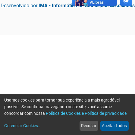
Desenvolvido por
IMA - Informática de Municípios Associados
Usamos cookies para tornar sua experiência a mais agradável
possível. Se continuar navegando neste site, você assume
concordar com nossa
Política de Cookies e Política de privacidade
home
build_circle
event
web
more_horiz
Erro ao enviar informações, por favor tente novamente
Gerenciar Cookies
...
Recusar
Aceitar todos
Início
Serviços
Eventos
Notícias
Mais