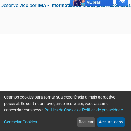
Desenvolvido por
IMA - Informática de Municípios Associados
Usamos cookies para tornar sua experiência a mais agradável
possível. Se continuar navegando neste site, você assume
concordar com nossa
Política de Cookies e Política de privacidade
home
build_circle
event
web
more_horiz
Erro ao enviar informações, por favor tente novamente
Gerenciar Cookies
...
Recusar
Aceitar todos
Início
Serviços
Eventos
Notícias
Mais