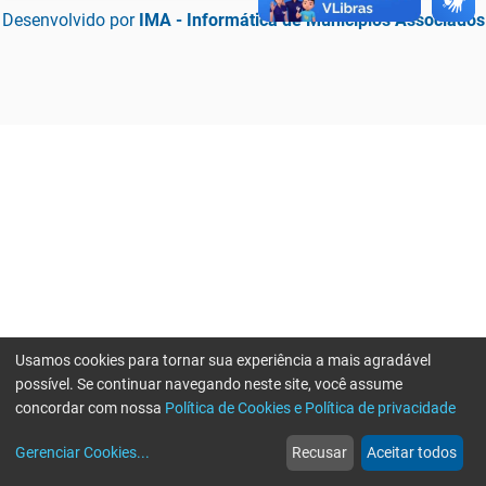
Desenvolvido por
IMA - Informática de Municípios Associados
Usamos cookies para tornar sua experiência a mais agradável
possível. Se continuar navegando neste site, você assume
concordar com nossa
Política de Cookies e Política de privacidade
home
build_circle
event
web
more_horiz
Erro ao enviar informações, por favor tente novamente
Gerenciar Cookies
...
Recusar
Aceitar todos
Início
Serviços
Eventos
Notícias
Mais