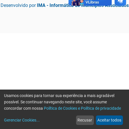
Desenvolvido por
IMA - Informática de Municípios Associados
Usamos cookies para tornar sua experiência a mais agradável
possível. Se continuar navegando neste site, você assume
concordar com nossa
Política de Cookies e Política de privacidade
home
build_circle
event
web
more_horiz
Erro ao enviar informações, por favor tente novamente
Gerenciar Cookies
...
Recusar
Aceitar todos
Início
Serviços
Eventos
Notícias
Mais