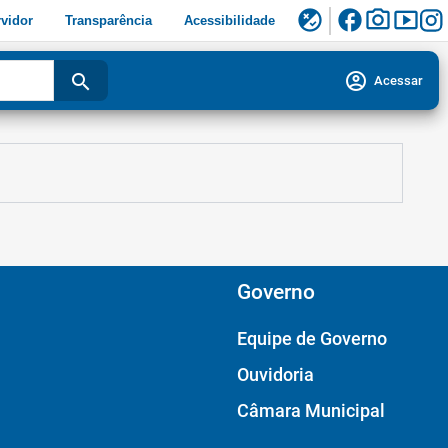
facebook
photo_camera
smart_display
flaky
vidor
Transparência
Acessibilidade
account_circle
search
Acessar
Governo
Equipe de Governo
Ouvidoria
Câmara Municipal