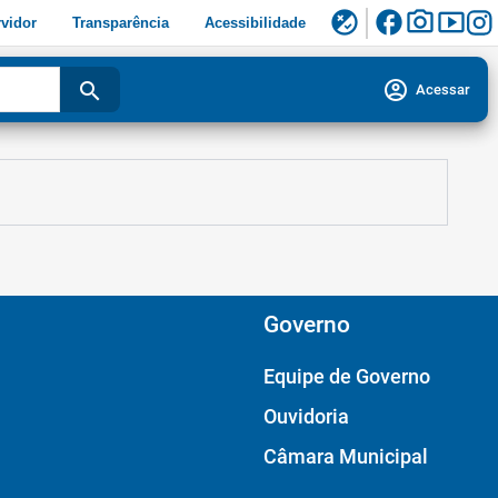
facebook
photo_camera
smart_display
flaky
vidor
Transparência
Acessibilidade
account_circle
search
Acessar
Governo
Equipe de Governo
Ouvidoria
Câmara Municipal