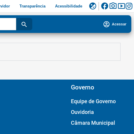
facebook
photo_camera
smart_display
flaky
vidor
Transparência
Acessibilidade
account_circle
search
Acessar
Governo
Equipe de Governo
Ouvidoria
Câmara Municipal