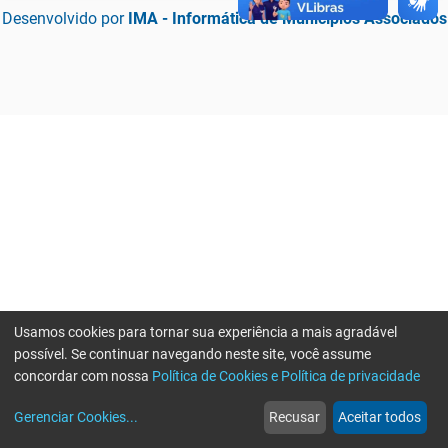
Desenvolvido por
IMA - Informática de Municípios Associados
Usamos cookies para tornar sua experiência a mais agradável
possível. Se continuar navegando neste site, você assume
concordar com nossa
Política de Cookies e Política de privacidade
home
build_circle
event
web
more_horiz
Erro ao enviar informações, por favor tente novamente
Gerenciar Cookies
...
Recusar
Aceitar todos
Início
Serviços
Eventos
Notícias
Mais