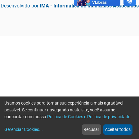
Desenvolvido por
IMA - Informática de Municípios Associados
Usamos cookies para tornar sua experiência a mais agradável
possível. Se continuar navegando neste site, você assume
concordar com nossa
Política de Cookies e Política de privacidade
home
build_circle
event
web
more_horiz
Erro ao enviar informações, por favor tente novamente
Gerenciar Cookies
...
Recusar
Aceitar todos
Início
Serviços
Eventos
Notícias
Mais