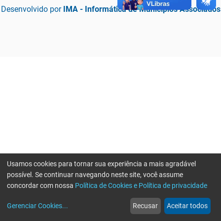
Desenvolvido por
IMA - Informática de Municípios Associados
Usamos cookies para tornar sua experiência a mais agradável
possível. Se continuar navegando neste site, você assume
concordar com nossa
Política de Cookies e Política de privacidade
home
build_circle
event
web
more_horiz
Erro ao enviar informações, por favor tente novamente
Gerenciar Cookies
...
Recusar
Aceitar todos
Início
Serviços
Eventos
Notícias
Mais