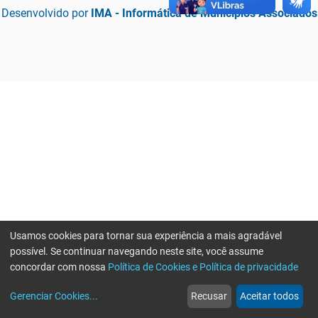
Desenvolvido por
IMA - Informática de Municípios Associados
Usamos cookies para tornar sua experiência a mais agradável
possível. Se continuar navegando neste site, você assume
concordar com nossa
Política de Cookies e Política de privacidade
home
build_circle
event
web
more_horiz
Erro ao enviar informações, por favor tente novamente
Gerenciar Cookies
...
Recusar
Aceitar todos
Início
Serviços
Eventos
Notícias
Mais